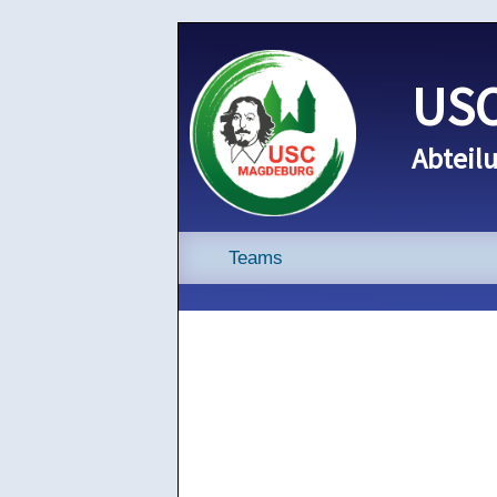
USC
Abteilu
Teams